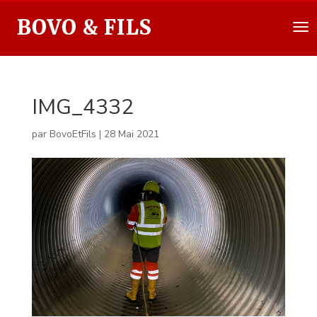
IMG_4332
par
BovoEtFils
|
28 Mai 2021