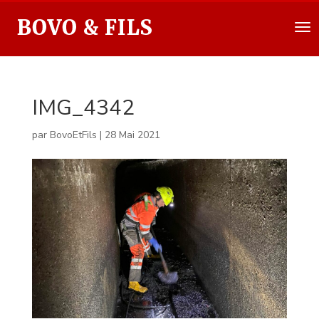
IMG_4342
par
BovoEtFils
|
28 Mai 2021